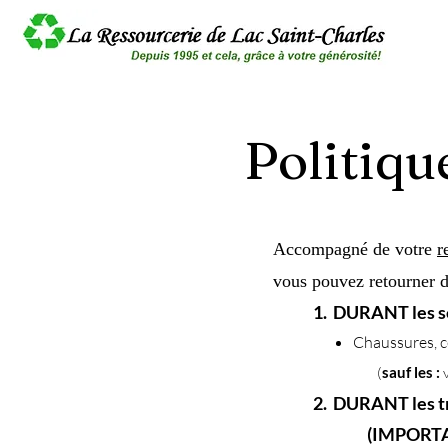
Politiqu
Accompagné de votre
r
vous pouvez retourner dan
1. DURANT les sep
Chaussures, c
(
sauf les :
2. DURANT les tro
(IMPORTAN