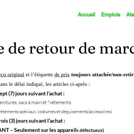
Accueil
Emplois
Ate
e de retour de ma
eçu original
et l’étiquette
de prix
toujours attachée/non-retiré
s le délai indiqué, les articles ci-après :
t (7) jours suivant l’achat :
eintures, sacs à main et *vêtements
vêtements spéciaux, costumes et déguisements/accessoires)
is (3) jours suivant l’achat :
T – Seulement sur les appareil
s défectueux)