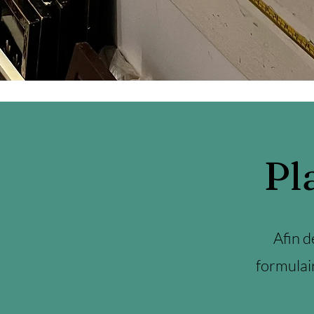
Pl
Afin d
formulair