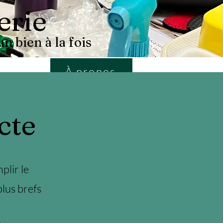
erie
n bien à la fois
À propos
cte
plir le
plus brefs